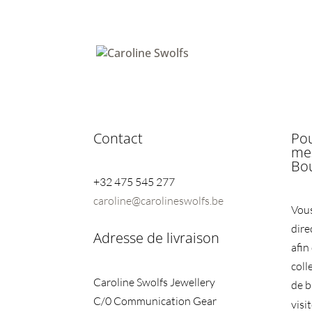
Contact
Pou
mes
Bo
+32 475 545 277
caroline@carolineswolfs.be
Vous
dire
Adresse de livraison
afin
coll
Caroline Swolfs Jewellery
de b
C/0 Communication Gear
visi