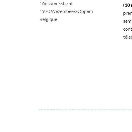
166 Grensstraat
(10 
1970 Wezembeek-Oppem
pren
Belgique
sema
cont
télé