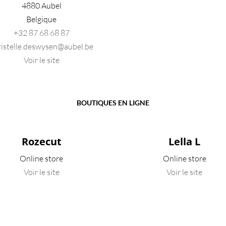
4880 Aubel
Belgique
+32 87 68 68 87
ristelle.deswysen@aubel.be
Voir le site
BOUTIQUES EN LIGNE
Rozecut
Lella L
Online store
Online store
Voir le site
Voir le site