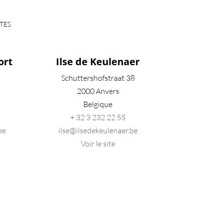
TES
ort
Ilse de Keulenaer
Schuttershofstraat 38
2000 Anvers
Belgique
+ 32 3 232 22 55
be
ilse@ilsedekeulenaer.be
Voir le site