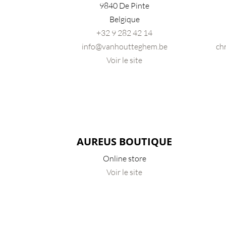
9840 De Pinte
Belgique
+32 9
282 42 14
info@vanhoutteghem.be
ch
Voir le site
AUREUS BOUTIQUE
Online store
Voir le site