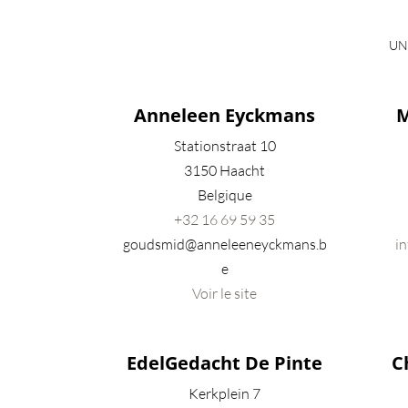
UN
Anneleen Eyckmans
M
Stationstraat 10
3150 Haacht
Belgique
+32
16 69 59 35
goudsmid@anneleeneyckmans.b
i
e
Voir le site
EdelGedacht De Pinte
C
Kerkplein 7