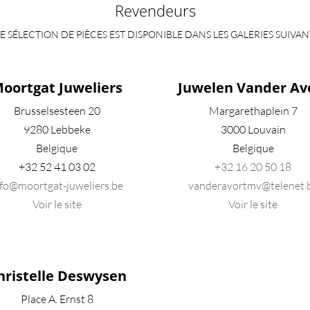
Revendeurs
E SÉLECTION DE PIÈCES EST DISPONIBLE DANS LES GALERIES SUIVAN
oortgat Juweliers
Juwelen Vander Av
Brusselsesteen 20
Margarethaplein 7
9280 Lebbeke
3000 Louvain
Belgique
Belgique
+32
52 41 03 02
+32 16 20 50 18
nfo@moortgat-juweliers.be
vanderavortmv@telenet.
Voir le site
Voir le site
hristelle Deswysen
Place A. Ernst 8