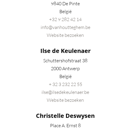
9840 De Pinte
België
+32 9
282 42 14
info@vanhoutteghem.be
Website bezoeken
Ilse de Keulenaer
Schuttershofstraat 38
2000 Antwerp
België
+ 32 3 232 22 55
ilse@ilsedekeulenaer.be
Website bezoeken
Christelle Deswysen
Place A. Ernst 8