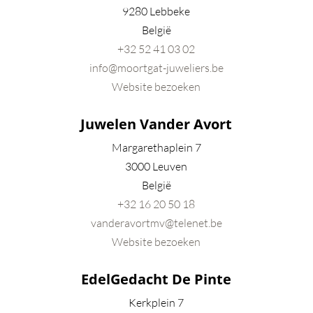
9280 Lebbeke
België
+32
52 41 03 02
info@moortgat-juweliers.be
Website bezoeken
Juwelen Vander Avort
Margarethaplein 7
3000 Leuven
België
+32 16 20 50 18
vanderavortmv@telenet.be
Website bezoeken
EdelGedacht De Pinte
Kerkplein 7