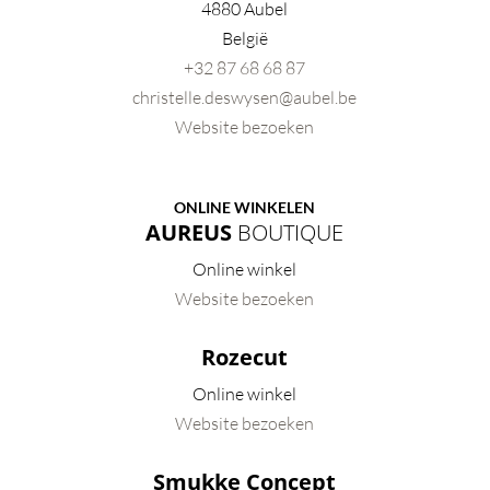
4880 Aubel
België
+32 87 68 68 87
christelle.deswysen@aubel.be
Website bezoeken
ONLINE WINKELEN
AUREUS
BOUTIQUE
Online winkel
Website bezoeken
Rozecut
Online winkel
Website bezoeken
Smukke Concept