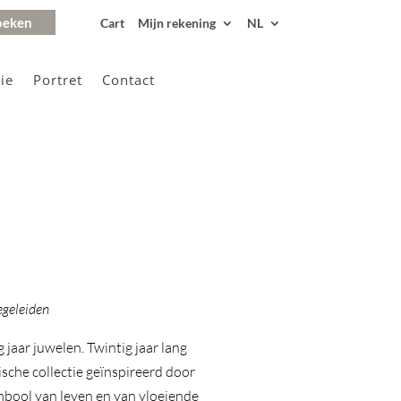
Cart
Mijn rekening
NL
ie
Portret
Contact
geleiden
 jaar juwelen. Twintig jaar lang
sche collectie geïnspireerd door
mbool van leven en van vloeiende