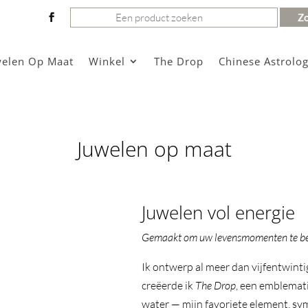
Zoeken
naar:
welen Op Maat
Winkel
The Drop
Chinese Astrolog
Juwelen op maat
Juwelen vol energie
Gemaakt om uw levensmomenten te be
Ik ontwerp al meer dan vijfentwintig
creëerde ik
The Drop
, een emblemati
water — mijn favoriete element, sy