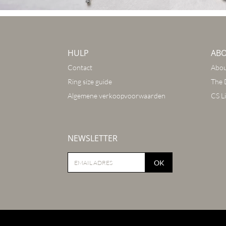
HULP
AB
Contact
Abou
Ring size guide
The 
Algemene verkoopvoorwaarden
CS Li
NEWSLETTER
OK