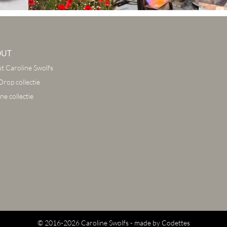
OUT
t Caroline Swolfs
Drop collectie
ne collectie
© 2016-2026 Caroline Swolfs - made by
Codettes