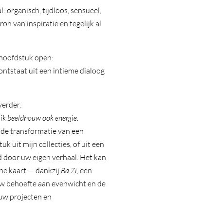
 organisch, tijdloos, sensueel,
on van inspiratie en tegelijk al
w hoofdstuk open:
ontstaat uit een intieme dialoog
verder.
,
ik beeldhouw ook energie.
 de transformatie van een
uk uit mijn collecties, of uit een
d door uw eigen verhaal. Het kan
che kaart — dankzij
Ba Zi
, een
uw behoefte aan evenwicht en de
 uw projecten en