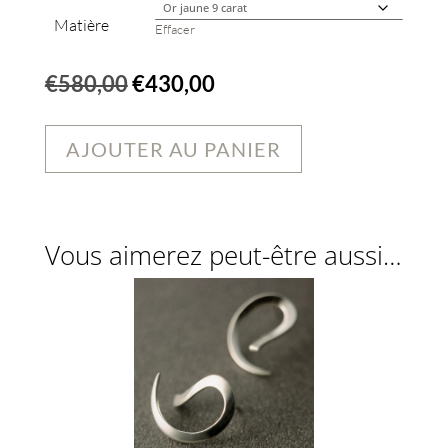
Matière
Effacer
Le
Le
€
580,00
€
430,00
prix
prix
initial
actuel
AJOUTER AU PANIER
était :
est :
€580,00.
€430,00.
Vous aimerez peut-être aussi…