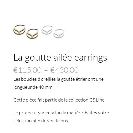
La goutte ailée earrings
Plage
€
115,00
–
€
430,00
de
Les boucles d’oreilles la goutte étrier ont une
prix :
longueur de 40 mm.
€115,00
Cette pièce fait partie de la collection CS Line.
à
€430,00
Le prix peut varier selon la matière. Faites votre
sélection afin de voir le prix.