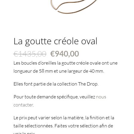
La goutte créole oval
Le
Le
€
1435,00
€
940,00
prix
prix
Les boucles d’oreilles la goutte créole ovale ont une
initial
actuel
longueur de 58 mm et une largeur de 40 mm.
était :
est :
Elles font partie de la collection The Drop.
€1435,00.
€940,00.
Pour toute demande spécifique, veuillez
nous
contacter
.
Le prix peut varier selon la matière, la finition et la
taille sélectionnées. Faites votre sélection afin de
voir le prix.