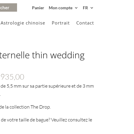
Panier
Mon compte
FR
Astrologie chinoise
Portrait
Contact
ternelle thin wedding
Plage
935,00
de
 de 5,5 mm sur sa partie supérieure et de 3 mm
prix :
.
€255,00
 de la collection The Drop.
à
€1935,00
 de votre taille de bague? Veuillez consultez le