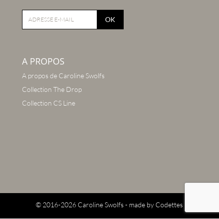
OK
A PROPOS
A propos de Caroline Swolfs
Collection The Drop
Collection CS Line
© 2016-2026 Caroline Swolfs - made by
Codettes