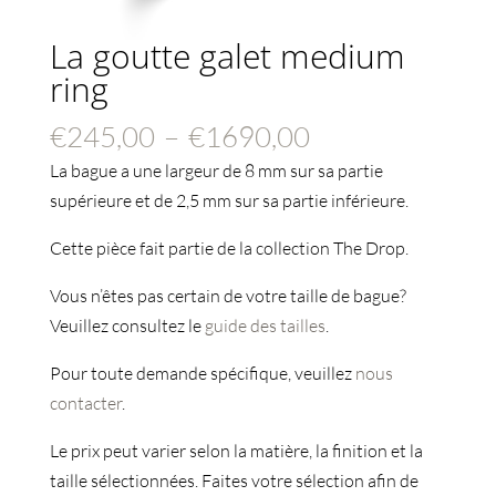
La goutte galet medium
ring
Plage
€
245,00
–
€
1690,00
de
La bague a une largeur de 8 mm sur sa partie
prix :
supérieure et de 2,5 mm sur sa partie inférieure.
€245,00
Cette pièce fait partie de la collection The Drop.
à
€1690,00
Vous n’êtes pas certain de votre taille de bague?
Veuillez consultez le
guide des tailles
.
Pour toute demande spécifique, veuillez
nous
contacter
.
Le prix peut varier selon la matière, la finition et la
taille sélectionnées. Faites votre sélection afin de