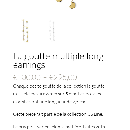
La goutte multiple long
earrings
Plage
€
130,00
–
€
295,00
de
Chaque petite goutte de la collection la goutte
prix :
multiple mesure 6 mm sur 5 mm. Les boucles
€130,00
d’oreilles ont une longueur de 7,5 cm.
à
Cette pièce fait partie de la collection CS Line.
€295,00
Le prix peut varier selon la matière. Faites votre