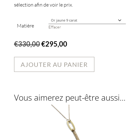
sélection afin de voir le prix.
Matière
Effacer
Le
Le
€
330,00
€
295,00
prix
prix
initial
actuel
AJOUTER AU PANIER
était :
est :
€330,00.
€295,00.
Vous aimerez peut-être aussi…