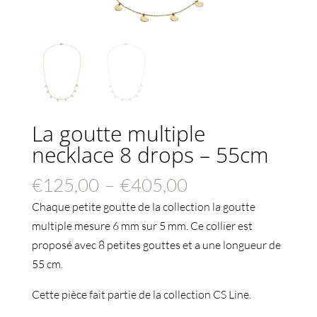
La goutte multiple
necklace 8 drops – 55cm
Plage
€
125,00
–
€
405,00
de
Chaque petite goutte de la collection la goutte
prix :
multiple mesure 6 mm sur 5 mm. Ce collier est
€125,00
proposé avec 8 petites gouttes et a une longueur de
à
55 cm.
€405,00
Cette pièce fait partie de la collection CS Line.