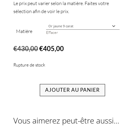
Le prix peut varier selon la matière. Faites votre
sélection afin de voir le prix.
Matière
Effacer
Le
Le
€
430,00
€
405,00
prix
prix
initial
actuel
Rupture de stock
était :
est :
€430,00.
€405,00.
AJOUTER AU PANIER
Vous aimerez peut-être aussi…