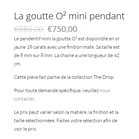
La goutte O² mini pendant
Le
Le
€
885,00
€
750,00
prix
prix
Le pendentif mini la goutte O² est disponible en or
initial
actuel
jaune 18 carats avec une finition mate. Sa taille est
était :
est :
de 8 mm sur 8 mm. La chaine a une longueur de 42
€885,00.
€750,00.
cm.
Cette pièce fait partie de la collection The Drop.
Pour toute demande spécifique, veuillez
nous
contacter
.
Le prix peut varier selon la matière, la finition et la
taille sélectionnées. Faites votre sélection afin de
voir le prix.