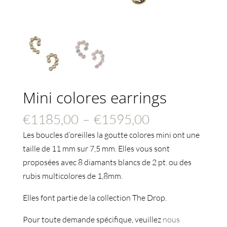
Mini colores earrings
Plage
€
1185,00
–
€
1595,00
de
Les boucles d’oreilles la goutte colores mini ont une
prix :
taille de 11 mm sur 7,5 mm. Elles vous sont
€1185,00
proposées avec 8 diamants blancs de 2 pt. ou des
à
rubis multicolores de 1,8mm.
€1595,00
Elles font partie de la collection The Drop.
Pour toute demande spécifique, veuillez
nous