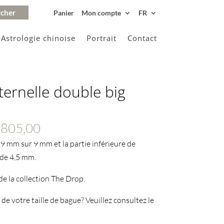
Panier
Mon compte
FR
Astrologie chinoise
Portrait
Contact
ternelle double big
g
Plage
805,00
de
de 9 mm sur 9 mm et la partie inférieure de
prix :
 de 4,5 mm.
€425,00
 de la collection The Drop.
à
€3805,00
 de votre taille de bague? Veuillez consultez le