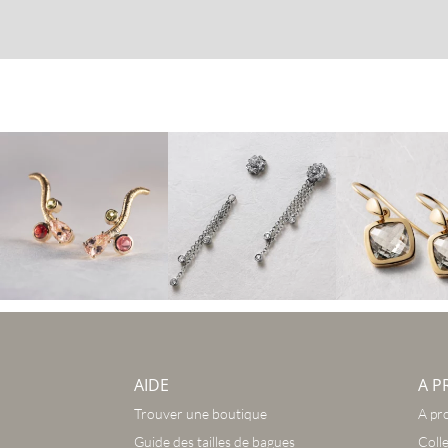
AIDE
A P
Trouver une boutique
A pr
Guide des tailles de bagues
Coll