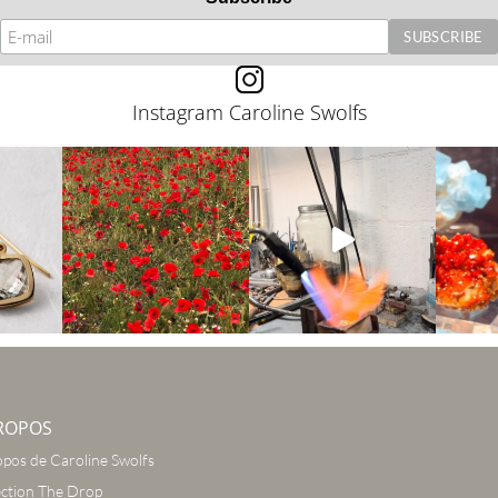
Instagram Caroline Swolfs
ROPOS
opos de Caroline Swolfs
ection The Drop