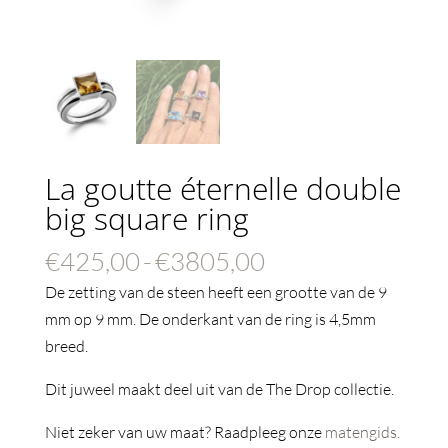
La goutte éternelle double
big square ring
Prijsklasse:
€
425,00
-
€
3805,00
€425,00
De zetting van de steen heeft een grootte van de 9
tot
mm op 9 mm. De onderkant van de ring is 4,5mm
€3805,00
breed.
Dit juweel maakt deel uit van de The Drop collectie.
Niet zeker van uw maat? Raadpleeg onze
matengids.