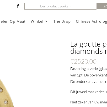
Zoeken
naar:
welen Op Maat
Winkel
The Drop
Chinese Astrolog
La goutte p
diamonds r
€
2520,00
Deze ring is verkrijgb
van 1pt. De bovenkant
De onderkant van de ri
Dit juweel maakt deel u
Niet zeker van uw ma