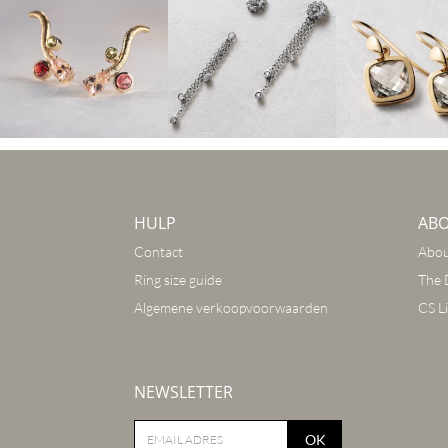
HULP
AB
Contact
Abou
Ring size guide
The 
Algemene verkoopvoorwaarden
CS Li
NEWSLETTER
OK