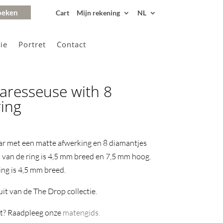
Cart
Mijn rekening
NL
ie
Portret
Contact
aresseuse with 8
ing
aar met een matte afwerking en 8 diamantjes
 van de ring is 4,5 mm breed en 7,5 mm hoog.
ng is 4,5 mm breed.
it van de The Drop collectie.
at? Raadpleeg onze
matengids.