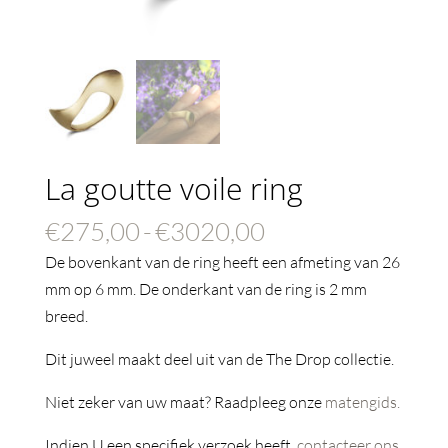
La goutte voile ring
Prijsklasse:
€
275,00
-
€
3020,00
€275,00
De bovenkant van de ring heeft een afmeting van 26
tot
mm op 6 mm. De onderkant van de ring is 2 mm
€3020,00
breed.
Dit juweel maakt deel uit van de The Drop collectie.
Niet zeker van uw maat? Raadpleeg onze
matengids.
Indien U een specifiek verzoek heeft,
contacteer ons.