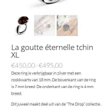
La goutte éternelle tchin
XL
Prijsklasse:
€
450,00
-
€
495,00
€450,00
Deze ring is verkrijgbaar in zilver met een
tot
rookkwarts van 18 mm. De bovenkant van de ring
€495,00
is 7 mm breed. De onderkant van de ring is 4 mm
breed.
Dit juweel maakt deel uit van de “The Drop” collectie.