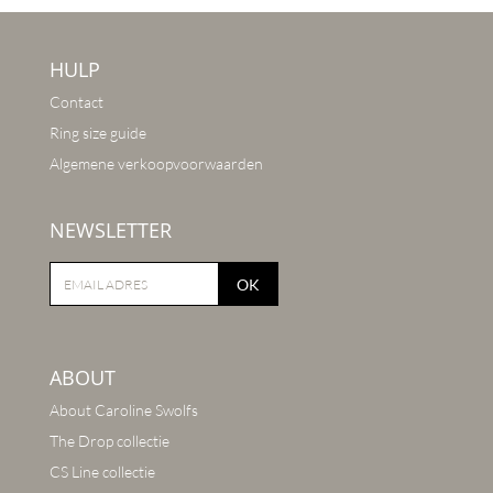
HULP
Contact
Ring size guide
Algemene verkoopvoorwaarden
NEWSLETTER
OK
ABOUT
About Caroline Swolfs
The Drop collectie
CS Line collectie