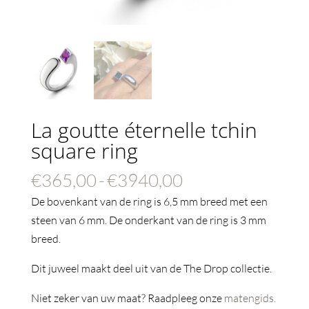
La goutte éternelle tchin
square ring
Prijsklasse:
€
365,00
-
€
3940,00
€365,00
De bovenkant van de ring is 6,5 mm breed met een
tot
steen van 6 mm. De onderkant van de ring is 3 mm
€3940,00
breed.
Dit juweel maakt deel uit van de The Drop collectie.
Niet zeker van uw maat? Raadpleeg onze
matengids.