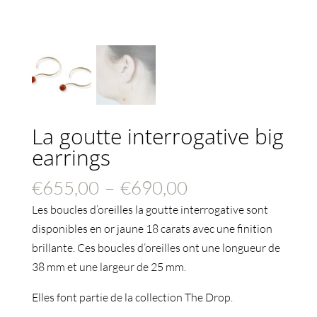
La goutte interrogative big
earrings
Plage
€
655,00
–
€
690,00
de
Les boucles d’oreilles la goutte interrogative sont
prix :
disponibles en or jaune 18 carats avec une finition
€655,00
brillante. Ces boucles d’oreilles ont une longueur de
à
38 mm et une largeur de 25 mm.
€690,00
Elles font partie de la collection The Drop.