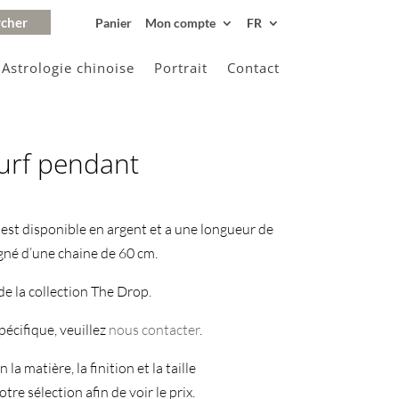
Panier
Mon compte
FR
Astrologie chinoise
Portrait
Contact
surf pendant
 est disponible en argent et a une longueur de
gné d’une chaine de 60 cm.
 de la collection The Drop.
écifique, veuillez
nous contacter
.
 la matière, la finition et la taille
tre sélection afin de voir le prix.