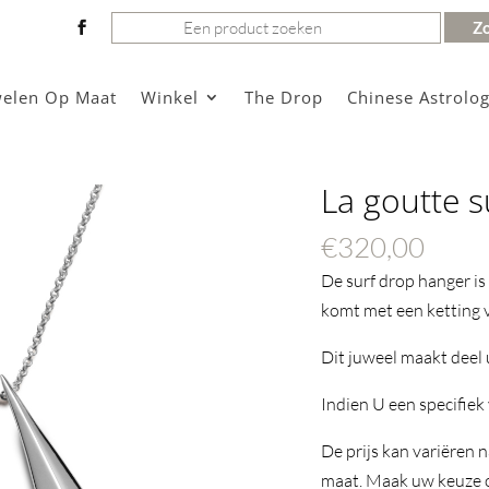
Zoeken
naar:
welen Op Maat
Winkel
The Drop
Chinese Astrolog
La goutte 
€
320,00
De surf drop hanger is 
komt met een ketting 
Dit juweel maakt deel u
Indien U een specifiek
De prijs kan variëren 
maat. Maak uw keuze om