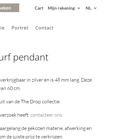
Cart
Mijn rekening
NL
ie
Portret
Contact
surf pendant
verkrijgbaar in zilver en is 48 mm lang. Deze
van 60 cm.
it van de The Drop collectie.
 verzoek heeft,
contacteer ons.
naargelang de gekozen materie, afwerking en
 de juiste prijs te verkrijgen.