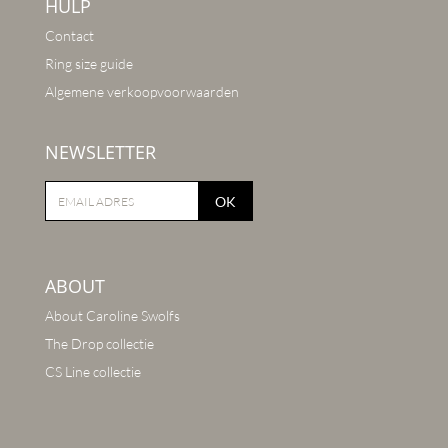
HULP
Contact
Ring size guide
Algemene verkoopvoorwaarden
NEWSLETTER
OK
ABOUT
About Caroline Swolfs
The Drop collectie
CS Line collectie