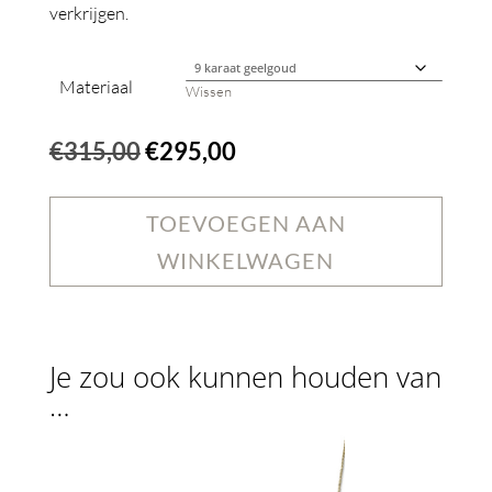
verkrijgen.
Materiaal
Wissen
Oorspronkelijke
Huidige
€
315,00
€
295,00
prijs
prijs
was:
is:
TOEVOEGEN AAN
€315,00.
€295,00.
WINKELWAGEN
Je zou ook kunnen houden van
…