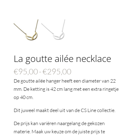
La goutte ailée necklace
Prijsklasse:
€
95,00
-
€
295,00
€95,00
De goutte ailée hanger heeft een diameter van 22
tot
mm. De ketting is 42 cm lang met een extra ringetje
€295,00
op 40 cm.
Dit juweel maakt deel uit van de CS Line collectie.
De prijs kan variëren naargelang de gekozen
materie. Maak uw keuze om de juiste prijs te