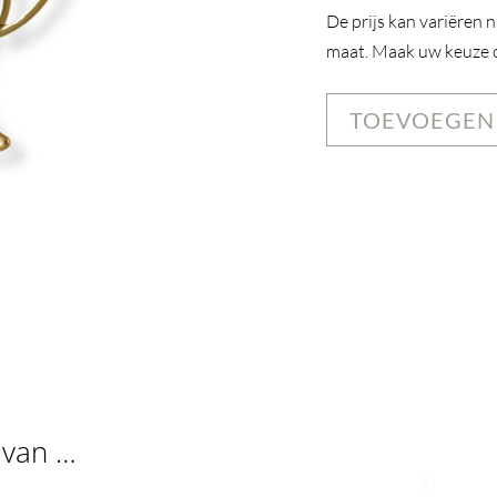
De prijs kan variëren 
maat. Maak uw keuze om
TOEVOEGEN
 van …