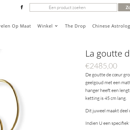
Zoeken
naar:
welen Op Maat
Winkel
The Drop
Chinese Astrolog
La goutte 
€
2485,00
De goutte de cœur grot
geelgoud met een matt
hanger heeft een leng
ketting is 45 cm lang.
Dit juweel maakt deel u
Indien U een specifiek