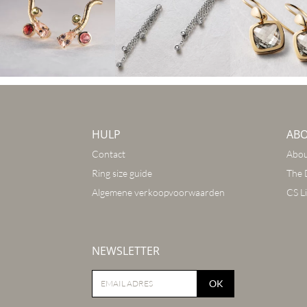
HULP
AB
Contact
Abou
Ring size guide
The 
Algemene verkoopvoorwaarden
CS Li
NEWSLETTER
OK