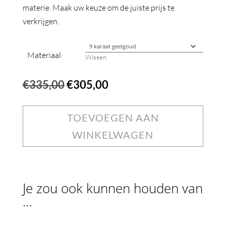
materie. Maak uw keuze om de juiste prijs te
verkrijgen.
Materiaal
Wissen
Oorspronkelijke
Huidige
€
335,00
€
305,00
prijs
prijs
was:
is:
TOEVOEGEN AAN
€335,00.
€305,00.
WINKELWAGEN
Je zou ook kunnen houden van
…