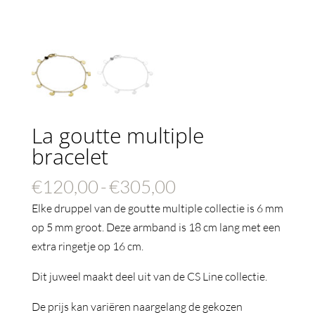
La goutte multiple
bracelet
Prijsklasse:
€
120,00
-
€
305,00
€120,00
Elke druppel van de goutte multiple collectie is 6 mm
tot
op 5 mm groot. Deze armband is 18 cm lang met een
€305,00
extra ringetje op 16 cm.
Dit juweel maakt deel uit van de CS Line collectie.
De prijs kan variëren naargelang de gekozen