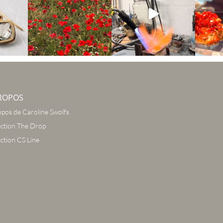
ROPOS
opos de Caroline Swolfs
ection The Drop
ection CS Line