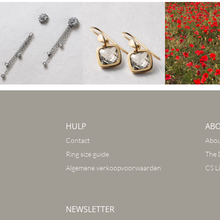
HULP
AB
Contact
Abou
Ring size guide
The 
Algemene verkoopvoorwaarden
CS Li
NEWSLETTER