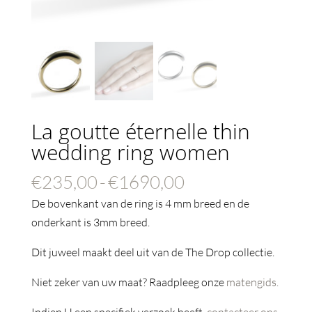
La goutte éternelle thin
wedding ring women
Prijsklasse:
€
235,00
-
€
1690,00
€235,00
De bovenkant van de ring is 4 mm breed en de
tot
onderkant is 3mm breed.
€1690,00
Dit juweel maakt deel uit van de The Drop collectie.
Niet zeker van uw maat? Raadpleeg onze
matengids.