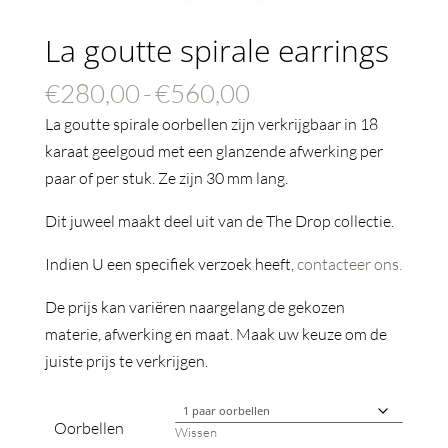
La goutte spirale earrings
Prijsklasse:
€
280,00
-
€
560,00
€280,00
La goutte spirale oorbellen zijn verkrijgbaar in 18
tot
karaat geelgoud met een glanzende afwerking per
€560,00
paar of per stuk. Ze zijn 30 mm lang.
Dit juweel maakt deel uit van de The Drop collectie.
Indien U een specifiek verzoek heeft,
contacteer ons.
De prijs kan variëren naargelang de gekozen
materie, afwerking en maat. Maak uw keuze om de
juiste prijs te verkrijgen.
Oorbellen
Wissen