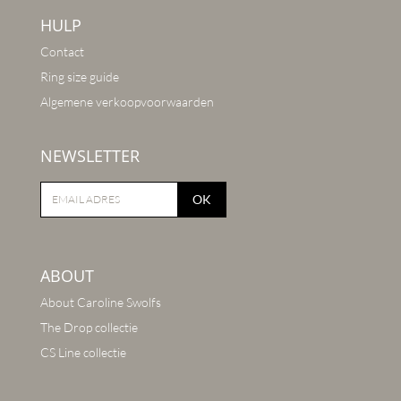
HULP
Contact
Ring size guide
Algemene verkoopvoorwaarden
NEWSLETTER
OK
ABOUT
About Caroline Swolfs
The Drop collectie
CS Line collectie