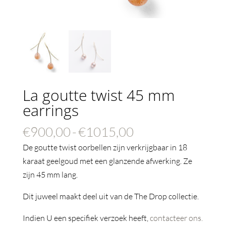
La goutte twist 45 mm
earrings
Prijsklasse:
€
900,00
-
€
1015,00
€900,00
De goutte twist oorbellen zijn verkrijgbaar in 18
tot
karaat geelgoud met een glanzende afwerking. Ze
€1015,00
zijn 45 mm lang.
Dit juweel maakt deel uit van de The Drop collectie.
Indien U een specifiek verzoek heeft,
contacteer ons.