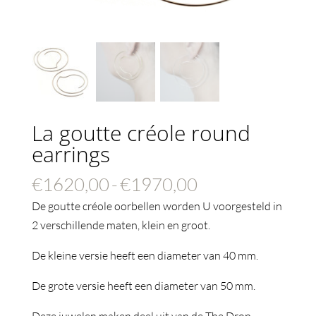
La goutte créole round
earrings
Prijsklasse:
€
1620,00
-
€
1970,00
€1620,00
De goutte créole oorbellen worden U voorgesteld in
tot
2 verschillende maten, klein en groot.
€1970,00
De kleine versie heeft een diameter van 40 mm.
De grote versie heeft een diameter van 50 mm.