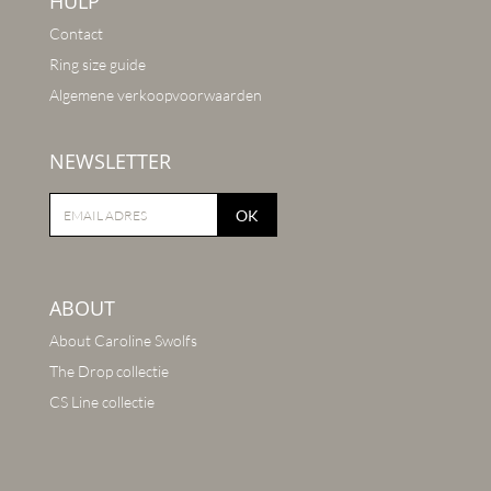
HULP
Contact
Ring size guide
Algemene verkoopvoorwaarden
NEWSLETTER
OK
ABOUT
About Caroline Swolfs
The Drop collectie
CS Line collectie