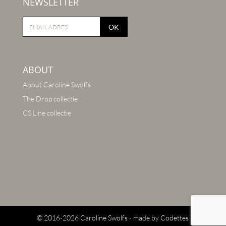
NEWSLETTER
OK
ABOUT
About Caroline Swolfs
The Drop collectie
CS Line collectie
© 2016-2026 Caroline Swolfs - made by
Codettes