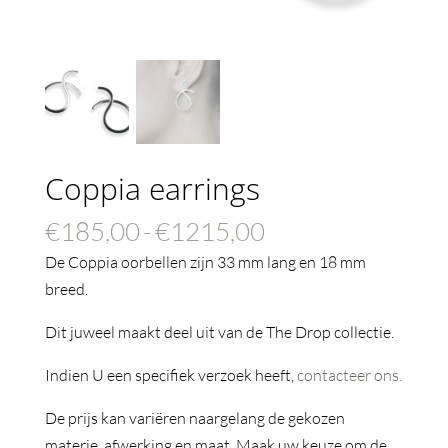
Coppia earrings
Prijsklasse:
€
185,00
-
€
1215,00
€185,00
De Coppia oorbellen zijn 33 mm lang en 18 mm
tot
breed.
€1215,00
Dit juweel maakt deel uit van de The Drop collectie.
Indien U een specifiek verzoek heeft,
contacteer ons.
De prijs kan variëren naargelang de gekozen
materie, afwerking en maat. Maak uw keuze om de