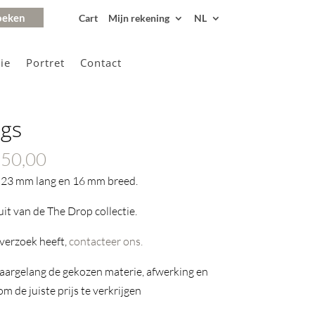
Cart
Mijn rekening
NL
ie
Portret
Contact
ngs
Prijsklasse:
50,00
€235,00
n 23 mm lang en 16 mm breed.
tot
it van de The Drop collectie.
€1750,00
 verzoek heeft,
contacteer ons.
naargelang de gekozen materie, afwerking en
 de juiste prijs te verkrijgen