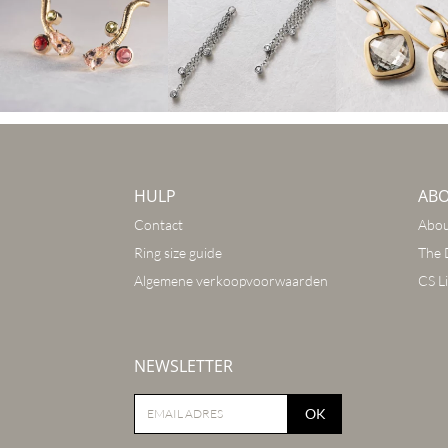
HULP
AB
Contact
Abou
Ring size guide
The 
Algemene verkoopvoorwaarden
CS Li
NEWSLETTER
OK