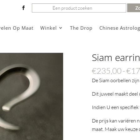
Zoeken
naar:
welen Op Maat
Winkel
The Drop
Chinese Astrolog
Siam earri
€
235,00
-
€
17
De Siam oorbellen zij
Dit juweel maakt deel u
Indien U een specifiek
De prijs kan variëren 
maat. Maak uw keuze om