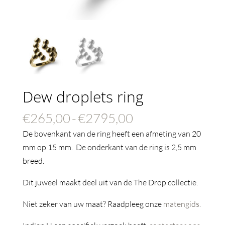
Dew droplets ring
Prijsklasse:
€
265,00
-
€
2795,00
€265,00
De bovenkant van de ring heeft een afmeting van 20
tot
mm op 15 mm. De onderkant van de ring is 2,5 mm
€2795,00
breed.
Dit juweel maakt deel uit van de The Drop collectie.
Niet zeker van uw maat? Raadpleeg onze
matengids.