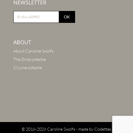
NEWSLETTER
OK
ABOUT
About Caroline Swolfs
The Drop collectie
CS Line collectie
© 2016-2026 Caroline Swolfs - made by
Codettes