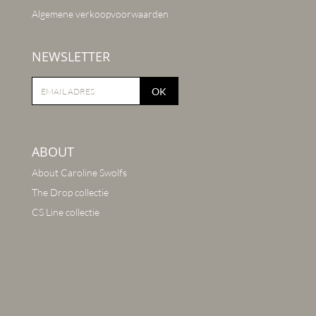
Algemene verkoopvoorwaarden
NEWSLETTER
OK
ABOUT
About Caroline Swolfs
The Drop collectie
CS Line collectie